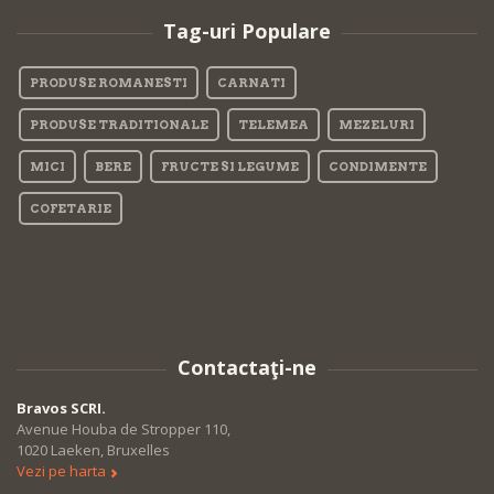
Tag-uri Populare
PRODUSE ROMANESTI
CARNATI
PRODUSE TRADITIONALE
TELEMEA
MEZELURI
MICI
BERE
FRUCTE SI LEGUME
CONDIMENTE
COFETARIE
Contactaţi-ne
Bravos SCRI.
Avenue Houba de Stropper 110,
1020 Laeken, Bruxelles
Vezi pe harta