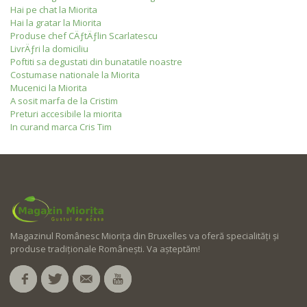
Hai pe chat la Miorita
Hai la gratar la Miorita
Produse chef CÄƒtÄƒlin Scarlatescu
LivrÄƒri la domiciliu
Poftiti sa degustati din bunatatile noastre
Costumase nationale la Miorita
Mucenici la Miorita
A sosit marfa de la Cristim
Preturi accesibile la miorita
In curand marca Cris Tim
Magazinul Românesc Miorița din Bruxelles va oferă specialități și
produse tradiționale Românești. Va așteptăm!