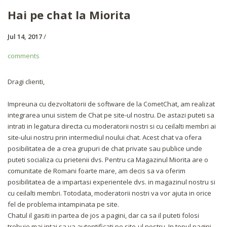
Hai pe chat la Miorita
Jul 14, 2017
/
comments
Dragi clienti,
Impreuna cu dezvoltatorii de software de la CometChat, am realizat
integrarea unui sistem de Chat pe site-ul nostru. De astazi puteti sa
intrati in legatura directa cu moderatorii nostri si cu ceilalti membri ai
site-ului nostru prin intermediul noului chat. Acest chat va ofera
posibilitatea de a crea grupuri de chat private sau publice unde
puteti socializa cu prietenii dvs. Pentru ca Magazinul Miorita are o
comunitate de Romani foarte mare, am decis sa va oferim
posibilitatea de a impartasi experientele dvs. in magazinul nostru si
cu ceilalti membri. Totodata, moderatorii nostri va vor ajuta in orice
fel de problema intampinata pe site.
Chatul il gasiti in partea de jos a pagini, dar ca sa il puteti folosi
trebuie mai intai sa va autentificati pe site-ul nostru. In topul pagini