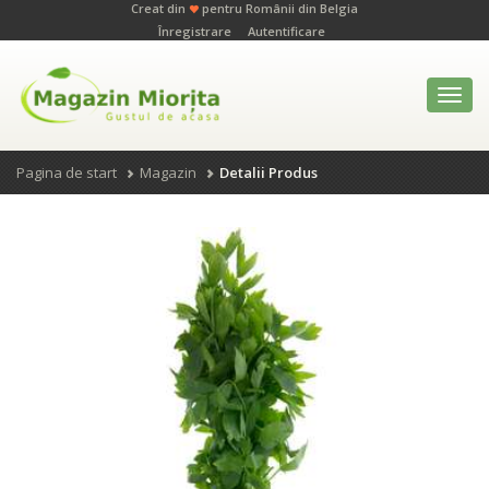
Creat din
pentru Românii din Belgia
Înregistrare
Autentificare
Toggl
navig
Pagina de start
Magazin
Detalii Produs