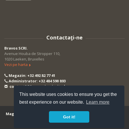
Contactaţi-ne
Bravos SCRI.
Avenue Houba de Stropper 110,
1020 Laeken, Bruxelles
Vezi pe harta
Magazin: +32 492 82 77 41
Administrator: +32 484 590 893
contact[@]magazinmiorita.be
This website uses cookies to ensure you get the
best experience on our website.
Learn more
Magazin Miorita
© Copyright 2015 - 2017. Powered by
Alex & Bea
Got it!
B.V
.
Made with
by
ZoneCoders