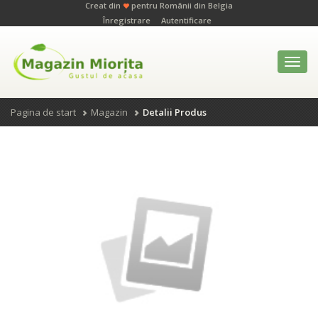
Creat din
pentru Românii din Belgia
Înregistrare
Autentificare
Toggl
navig
Pagina de start
Magazin
Detalii Produs