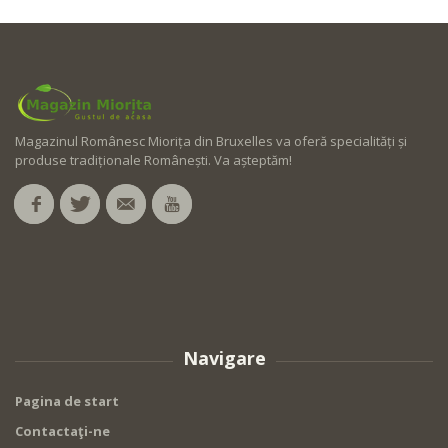
•
•
+
+
Out of stock
Out of stock
Magazinul Românesc Miorița din Bruxelles va oferă specialități și
produse tradiționale Românești. Va așteptăm!
Navigare
Pagina de start
Contactaţi-ne