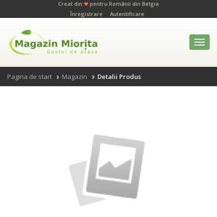
Creat din
pentru Românii din Belgia
Înregistrare
Autentificare
Toggl
navig
Pagina de start
Magazin
Detalii Produs