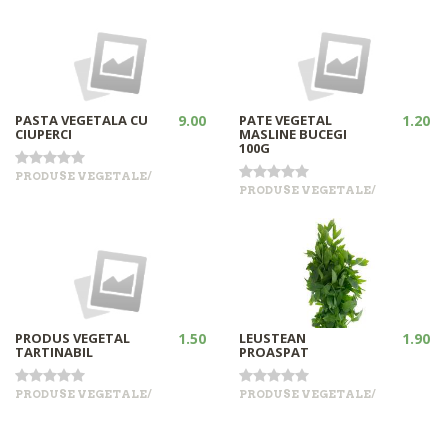
PASTA VEGETALA CU
9.00
PATE VEGETAL
1.20
CIUPERCI
MASLINE BUCEGI
100G
PRODUSE VEGETALE/
PRODUSE VEGETALE/
•
•
+
+
Out of stock
Out of stock
PRODUS VEGETAL
1.50
LEUSTEAN
1.90
TARTINABIL
PROASPAT
•
PRODUSE VEGETALE/
PRODUSE VEGETALE/
+
In stock
•
+
In stock