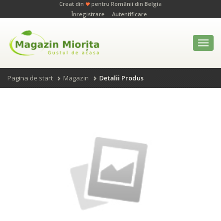
Creat din
pentru Românii din Belgia
Înregistrare
Autentificare
Toggl
navig
Pagina de start
Magazin
Detalii Produs