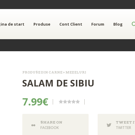
ina de start
Produse
Cont Client
Forum
Blog
PRODUSE DIN CARNE » MEZELURI
SALAM DE SIBIU
7.99€
SHARE ON
TWEET I
FACEBOOK
TWITTER