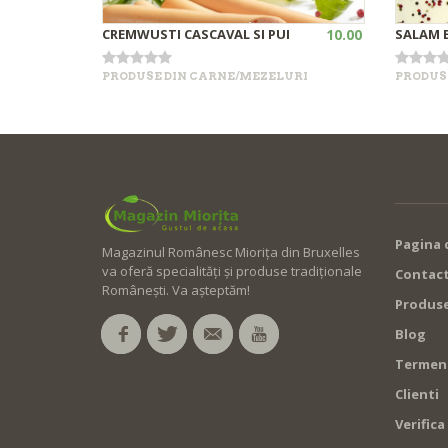
CREMWUSTI CASCAVAL SI PUI
10.00
SALAM 
PRODUSE DIN CARNE/MEZELURI
PRODUS
•
+
Out of stock
Pagina 
Magazinul Românesc Miorița din Bruxelles
va oferă specialități și produse tradiționale
Contact
Românești. Va așteptăm!
Produs
Blog
Termeni 
Clienti
Verific