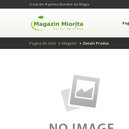
Creat din
pentru Românii din Belgia
Pag
Pagina de start
Magazin
Detalii Produs