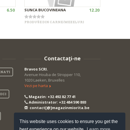
6.50
SUNCA BUCOVINEANA
12.20
PRODUSE DIN CARNE/MEZELURI
•
+
+
In stock
Contactaţi-ne
Bravos SCRI.
NATI
Avenue Houba de Stropper 110,
1020 Laeken, Bruxelles
Vezi pe harta
ICI
Magazin: +32 492 82 77 41
Administrator: +32 484 590 893
contact[@]magazinmiorita.be
This website uses cookies to ensure you get the
best experience on our website.
Learn more