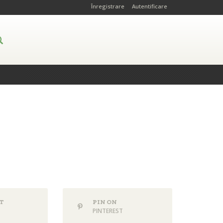
Înregistrare
Autentificare
T
PIN ON
PINTEREST