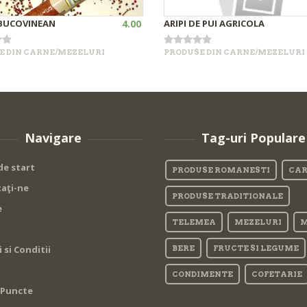
BUCOVINEAN
4.00
ARIPI DE PUI AGRICOLA
•
+
Out of stock
E DIN CARNE/MEZELURI
PRODUSE DIN CARNE/MEZELURI
•
Out of stock
Navigare
Tag-uri Populare
de start
PRODUSE ROMANESTI
CAR
aţi-ne
PRODUSE TRADITIONALE
e
TELEMEA
MEZELURI
M
si Conditii
BERE
FRUCTE SI LEGUME
CONDIMENTE
COFETARIE
a Puncte