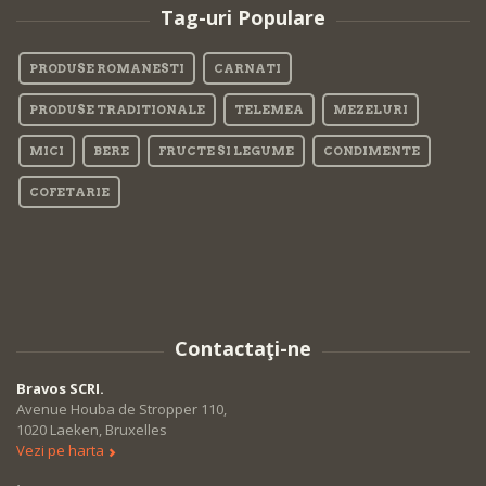
Tag-uri Populare
PRODUSE ROMANESTI
CARNATI
PRODUSE TRADITIONALE
TELEMEA
MEZELURI
MICI
BERE
FRUCTE SI LEGUME
CONDIMENTE
COFETARIE
Contactaţi-ne
Bravos SCRI.
Avenue Houba de Stropper 110,
1020 Laeken, Bruxelles
Vezi pe harta