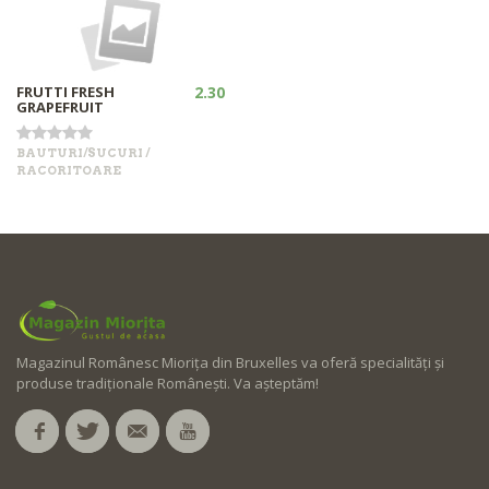
FRUTTI FRESH
2.30
GRAPEFRUIT
BAUTURI/SUCURI /
RACORITOARE
•
+
Out of stock
Magazinul Românesc Miorița din Bruxelles va oferă specialități și
produse tradiționale Românești. Va așteptăm!