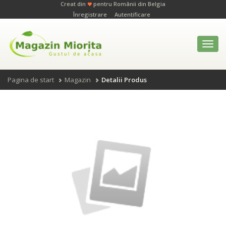
Creat din
pentru Românii din Belgia
Înregistrare
Autentificare
Toggl
navig
Pagina de start
Magazin
Detalii Produs