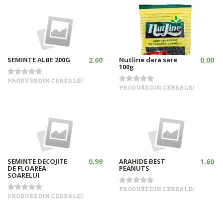
SEMINTE ALBE 200G
2.60
Nutline dara sare
0.00
100g
PRODUSE DIN CEREALE/
PRODUSE DIN CEREALE/
•
•
+
+
Out of stock
Out of stock
SEMINTE DECOJITE
0.99
ARAHIDE BEST
1.60
DE FLOAREA
PEANUTS
SOARELUI
PRODUSE DIN CEREALE/
PRODUSE DIN CEREALE/
•
•
+
+
Out of stock
Out of stock