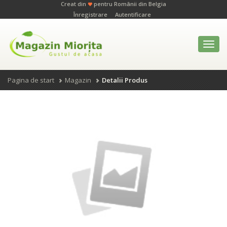
Creat din
pentru Românii din Belgia
Înregistrare
Autentificare
Toggl
navig
Pagina de start
Magazin
Detalii Produs